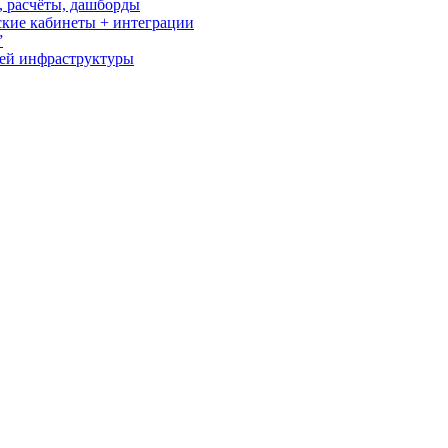
о, расчёты, дашборды
кие кабинеты + интеграции
”
сей инфраструктуры