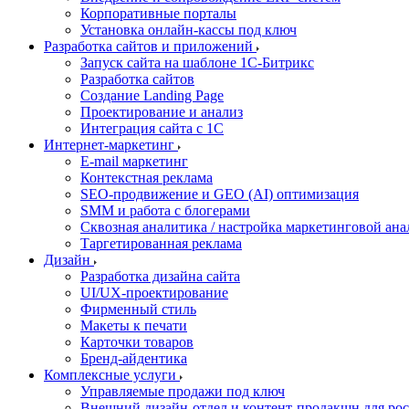
Корпоративные порталы
Установка онлайн-кассы под ключ
Разработка сайтов и приложений
Запуск сайта на шаблоне 1С-Битрикс
Разработка сайтов
Создание Landing Page
Проектирование и анализ
Интеграция сайта с 1С
Интернет-маркетинг
E-mail маркетинг
Контекстная реклама
SEO-продвижение и GEO (AI) оптимизация
SMM и работа с блогерами
Сквозная аналитика / настройка маркетинговой ан
Таргетированная реклама
Дизайн
Разработка дизайна сайта
UI/UX-проектирование
Фирменный стиль
Макеты к печати
Карточки товаров
Бренд-айдентика
Комплексные услуги
Управляемые продажи под ключ
Внешний дизайн-отдел и контент-продакшн для ро