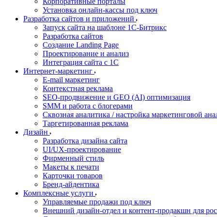
Корпоративные порталы
Установка онлайн-кассы под ключ
Разработка сайтов и приложений
Запуск сайта на шаблоне 1С-Битрикс
Разработка сайтов
Создание Landing Page
Проектирование и анализ
Интеграция сайта с 1С
Интернет-маркетинг
E-mail маркетинг
Контекстная реклама
SEO-продвижение и GEO (AI) оптимизация
SMM и работа с блогерами
Сквозная аналитика / настройка маркетинговой ан
Таргетированная реклама
Дизайн
Разработка дизайна сайта
UI/UX-проектирование
Фирменный стиль
Макеты к печати
Карточки товаров
Бренд-айдентика
Комплексные услуги
Управляемые продажи под ключ
Внешний дизайн-отдел и контент-продакшн для ро