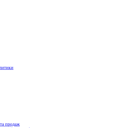
алитики
ста продаж