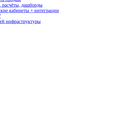
о, расчёты, дашборды
кие кабинеты + интеграции
”
сей инфраструктуры